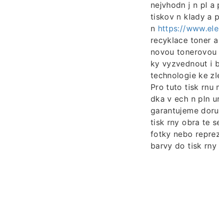
nejvhodn j n pl a
tiskov n klady a 
n
https://www.ele
recyklace toner a
novou tonerovou k
ky vyzvednout i 
technologie ke zl
Pro tuto tisk rnu
dka v ech n pln 
garantujeme doru 
tisk rny obra te 
fotky nebo reprez
barvy do tisk rny