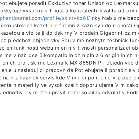
 pot ebujete poradit Exkluzivn toner Unison od Lexmarku 
poskytuje vysokou v t nost a konzistentn kvalitu od prvn 
phantjournal.com/profile/skinrvkp61/
nky Nab z me bezp
 inkoustov ch kazet pro firemn z kazn ky i dom cnosti O
azetou a vlo te ji do tisk rny V prodejn Gigaprint cz m
bez p edchoz objedn vky Pou v me nezbytn technick fun
ep en funk nosti webu m en n v t vnosti personalizaci o
 m me v nab dce 5 kompatibiln ch n pln a 6 origin ln ch 
ur en ch pro tisk rnu Lexmark MX 865DN Pri objedn vke 
enie u nasleduj ci pracovn de Pot ebujete li poradit s v
se na n z kaznick servis kde V m r di pom eme V p pad e 
enta n materi ly ve vysok kvalit doporu ujeme V m zakou
 Jednotliv ely m ete upravit nebo souhlas odvolat v Po