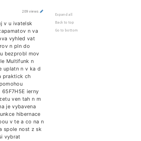
209 views
Expand all
Back to top
j v u ivatelsk
 zapamatov n va
Go to bottom
ova vyhled vat
rov n pln do
ku bezprobl mov
le Multifunk n
e uplatn n v ka d
a praktick ch
m pomohou
k 65F7H5E ierny
zetu ven tah n m
na je vybavena
funkce hibernace
pou v te a co na n
 spole nost z sk
si vybrat