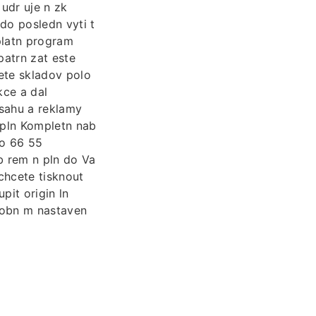
udr uje n zk
do posledn vyti t
latn program
patrn zat este
 ete skladov polo
kce a dal
bsahu a reklamy
n pln Kompletn nab
do 66 55
 b rem n pln do Va
chcete tisknout
pit origin ln
drobn m nastaven