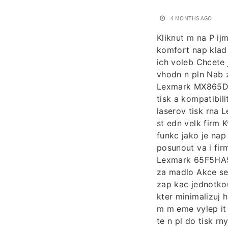
4 MONTHS AGO
Kliknut m na P ijm
komfort nap klad
ich voleb Chcete
vhodn n pln Nab 
Lexmark MX865DN 
tisk a kompatibil
laserov tisk rna 
st edn velk firm 
funkc jako je na
posunout va i fi
Lexmark 65F5HA5 
za madlo Akce se 
zap kac jednotkou
kter minimalizuj 
m m eme vylep it
te n pl do tisk rn