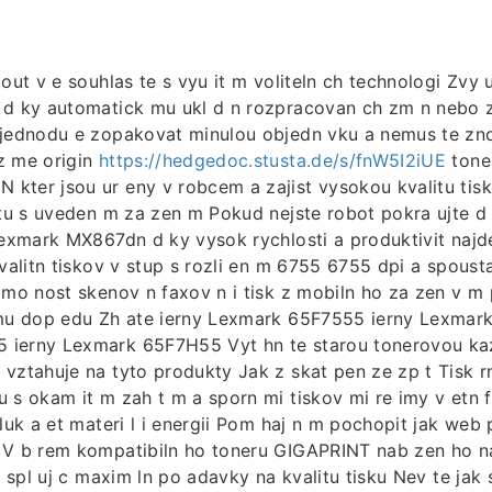
out v e souhlas te s vyu it m voliteln ch technologi Zvy u
 d ky automatick mu ukl d n rozpracovan ch zm n nebo
 jednodu e zopakovat minulou objedn vku a nemus te zn
z me origin
https://hedgedoc.stusta.de/s/fnW5I2iUE
tone
kter jsou ur eny v robcem a zajist vysokou kvalitu tis
itu s uveden m za zen m Pokud nejste robot pokra ujte d 
Lexmark MX867dn d ky vysok rychlosti a produktivit najd
Kvalitn tiskov v stup s rozli en m 6755 6755 dpi a spoust
p mo nost skenov n faxov n i tisk z mobiln ho za zen v 
rmu dop edu Zh ate ierny Lexmark 65F7555 ierny Lexmar
ierny Lexmark 65F7H55 Vyt hn te starou tonerovou ka
vztahuje na tyto produkty Jak z skat pen ze zp t Tisk r
 s okam it m zah t m a sporn mi tiskov mi re imy v etn 
hluk a et materi l i energii Pom haj n m pochopit jak web 
 V b rem kompatibiln ho toneru GIGAPRINT nab zen ho na
y spl uj c maxim ln po adavky na kvalitu tisku Nev te jak 