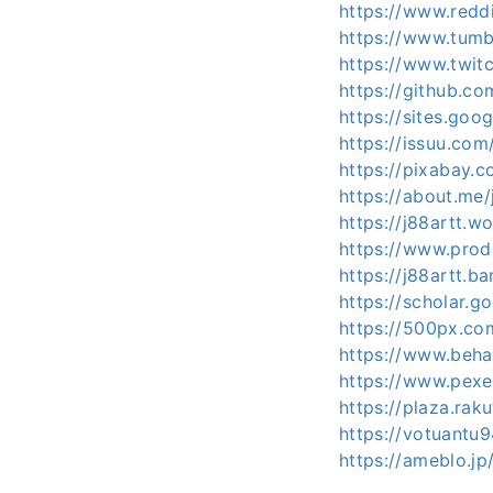
https://www.reddi
https://www.tumb
https://www.twitc
https://github.co
https://sites.goo
https://issuu.com
https://pixabay.
https://about.me/
https://j88artt.w
https://www.prod
https://j88artt.
https://scholar.
https://500px.co
https://www.beha
https://www.pex
https://plaza.raku
https://votuantu
https://ameblo.jp